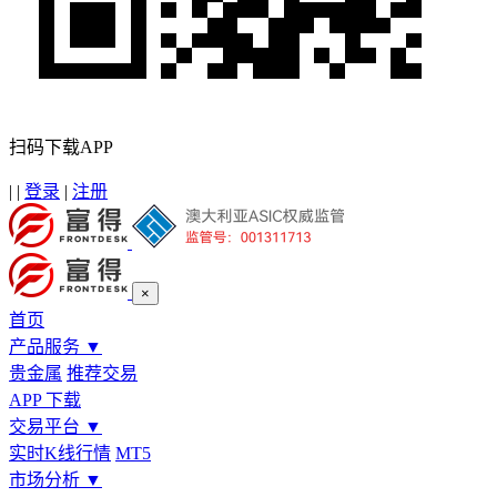
扫码下载APP
|
|
登录
|
注册
×
首页
产品服务
▼
贵金属
推荐交易
APP 下载
交易平台
▼
实时K线行情
MT5
市场分析
▼