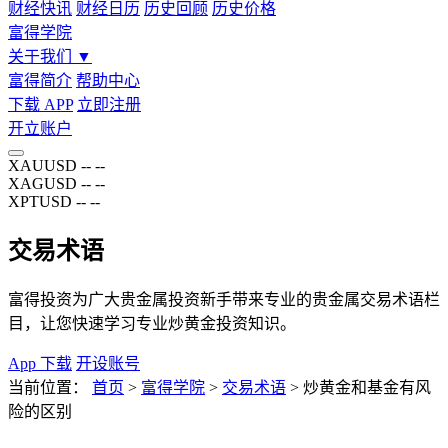
财经快讯
财经日历
历史回顾
历史价格
富得学院
关于我们
▼
富得简介
帮助中心
下载 APP
立即注册
开立账户
XAUUSD
--
--
XAGUSD
--
--
XPTUSD
--
--
交易术语
富得投资为广大贵金属投资新手带来专业的贵金属交易术语栏
目，让您快速学习专业炒黄金投资知识。
App 下载
开设账号
当前位置：
首页
>
富得学院
>
交易术语
>
炒黄金和基金有风
险的区别