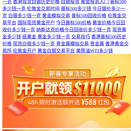
一克
香港现货白银历史价格
白银投资
黄金投资入门
普标500
多少钱一克
伦敦金交易时间
普标500多少钱
今日银价多少一
克
白银多少钱一克
黄金模拟交易
普标500回收价格
伦敦金交
易平台
国际现货黄金开户
今日普标500价格
黄金价格今日回
收价多少钱一克
纳斯达克价格今日回收价多少钱一克
现货黄
金多少钱
纸黄金
黄金多少钱一克
交易技巧
香港普标500历史
价格
现货白银多少钱一克
贵金属模拟交易
贵金属
香港黄金交
易所
伦敦金开户
黄金白银交易平台
美原油WTI多少钱