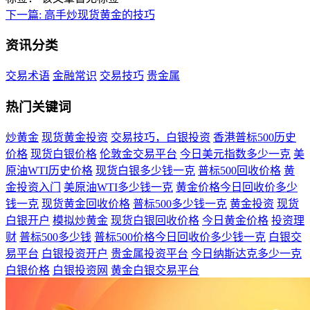
下一篇:
高手炒现货黄金的技巧
资讯分类
交易术语
金融常识
交易技巧
贵金属
热门关键词
炒黄金
现货黄金投资
交易技巧，白银投资
香港普标500历史
价格
现货白银价格
伦敦金交易平台
今日美元指数多少一克
美
原油WTI历史价格
现货白银多少钱一克
普标500回收价格
黄
金投资入门
美原油WTI多少钱一克
黄金价格今日回收价多少
钱一克
现货黄金回收价格
普标500多少钱一克
黄金投资
现货
白银开户
模拟炒黄金
现货白银回收价格
今日黄金价格
投资理
财
普标500多少钱
普标500价格今日回收价多少钱一克
白银交
易平台
白银投资开户
贵金属投资平台
今日纳斯达克多少一克
白银价格
白银投资网
黄金白银交易平台