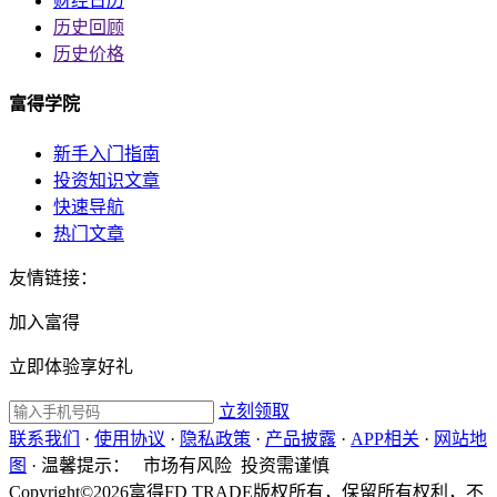
财经日历
历史回顾
历史价格
富得学院
新手入门指南
投资知识文章
快速导航
热门文章
友情链接：
加入富得
立即体验享好礼
立刻领取
联系我们
·
使用协议
·
隐私政策
·
产品披露
·
APP相关
·
网站地
图
·
温馨提示：
市场有风险 投资需谨慎
Copyright©2026富得FD TRADE版权所有，保留所有权利，不