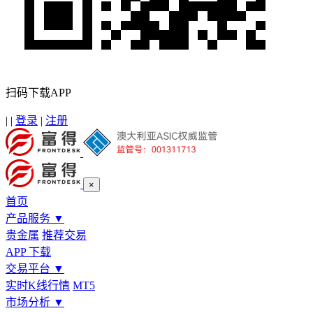
扫码下载APP
|
|
登录
|
注册
×
首页
产品服务
▼
贵金属
推荐交易
APP 下载
交易平台
▼
实时K线行情
MT5
市场分析
▼