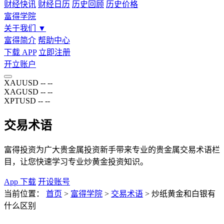
财经快讯
财经日历
历史回顾
历史价格
富得学院
关于我们
▼
富得简介
帮助中心
下载 APP
立即注册
开立账户
XAUUSD
--
--
XAGUSD
--
--
XPTUSD
--
--
交易术语
富得投资为广大贵金属投资新手带来专业的贵金属交易术语栏
目，让您快速学习专业炒黄金投资知识。
App 下载
开设账号
当前位置：
首页
>
富得学院
>
交易术语
>
炒纸黄金和白银有
什么区别