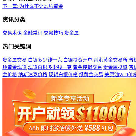
下一篇:
为什么不让炒纸黄金
资讯分类
交易术语
金融常识
交易技巧
贵金属
热门关键词
贵金属交易
白银多少钱一克
白银投资开户
香港黄金交易所
普
炒黄金现货
现货白银多少钱一克
黄金模拟交易
贵金属投资
普
金价格
纳斯达克价格
现货白银价格
纸黄金交易
美原油WTI价