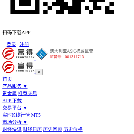
扫码下载APP
|
|
登录
|
注册
×
首页
产品服务
▼
贵金属
推荐交易
APP 下载
交易平台
▼
实时K线行情
MT5
市场分析
▼
财经快讯
财经日历
历史回顾
历史价格