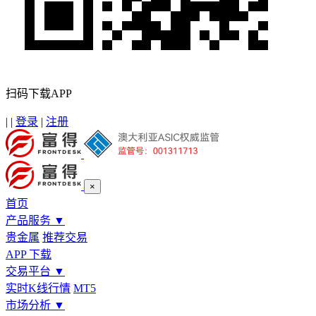
扫码下载APP
|
|
登录
|
注册
×
首页
产品服务
▼
贵金属
推荐交易
APP 下载
交易平台
▼
实时K线行情
MT5
市场分析
▼