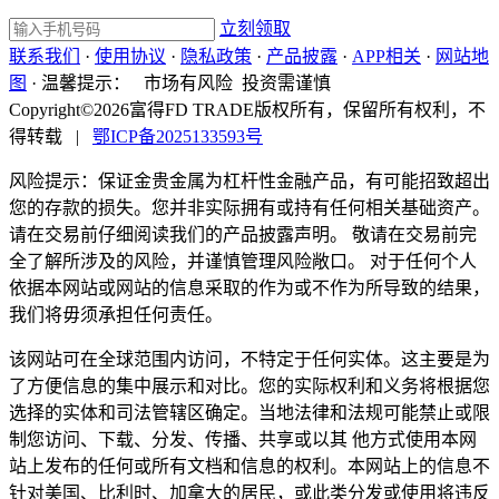
立刻领取
联系我们
·
使用协议
·
隐私政策
·
产品披露
·
APP相关
·
网站地
图
·
温馨提示：
市场有风险 投资需谨慎
Copyright©2026富得FD TRADE版权所有，保留所有权利，不
得转载
|
鄂ICP备2025133593号
风险提示：保证金贵金属为杠杆性金融产品，有可能招致超出
您的存款的损失。您并非实际拥有或持有任何相关基础资产。
请在交易前仔细阅读我们的产品披露声明。 敬请在交易前完
全了解所涉及的风险，并谨慎管理风险敞口。 对于任何个人
依据本网站或网站的信息采取的作为或不作为所导致的结果，
我们将毋须承担任何责任。
该网站可在全球范围内访问，不特定于任何实体。这主要是为
了方便信息的集中展示和对比。您的实际权利和义务将根据您
选择的实体和司法管辖区确定。当地法律和法规可能禁止或限
制您访问、下载、分发、传播、共享或以其 他方式使用本网
站上发布的任何或所有文档和信息的权利。本网站上的信息不
针对美国、比利时、加拿大的居民，或此类分发或使用将违反