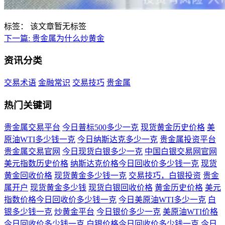
标签：
该文章暂无标签
下一篇:
贵金属为什么炒黄金
资讯分类
交易术语
金融常识
交易技巧
贵金属
热门关键词
贵金属交易平台
今日普标500多少一克
现货黄金历史价格
美
原油WTI多少钱一克
今日纳斯达克多少一克
贵金属投资平台
贵金属交易官网
今日现货白银多少一克
中国白银交易网官网
美元指数历史价格
纳斯达克价格今日回收价多少钱一克
现货
黄金回收价格
现货黄金多少钱一克
交易技巧，白银投资
贵金
属开户
现货黄金多少钱
现货白银回收价格
黄金历史价格
美元
指数价格今日回收价多少钱一克
今日美原油WTI多少一克
白
银多少钱一克
炒黄金平台
今日银价多少一克
美原油WTI价格
今日回收价多少钱一克
白银价格今日回收价多少钱一克
今日