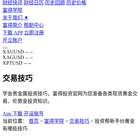
财经快讯
财经日历
历史回顾
历史价格
富得学院
关于我们
▼
富得简介
帮助中心
下载 APP
立即注册
开立账户
XAUUSD
--
--
XAGUSD
--
--
XPTUSD
--
--
交易技巧
学会贵金属投资技巧，富得投资官网为您准备各类现货黄金交
易、伦敦金投资知识。
App 下载
开设账号
当前位置：
首页
>
富得学院
>
交易技巧
>
投资帮新手炒黄金
有哪些技巧