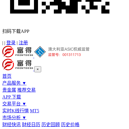
扫码下载APP
|
|
登录
|
注册
×
首页
产品服务
▼
贵金属
推荐交易
APP 下载
交易平台
▼
实时K线行情
MT5
市场分析
▼
财经快讯
财经日历
历史回顾
历史价格