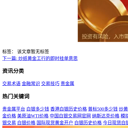
标签：
该文章暂无标签
下一篇:
炒纸黄金工行的即时挂单意思
资讯分类
交易术语
金融常识
交易技巧
贵金属
热门关键词
贵金属平台
白银多少钱
香港白银历史价格
普标500多少钱
炒黄
金价格
美原油WTI价格
中国白银交易网官网
纳斯达克价格
模
银交易
白银价格
国际现货黄金开户
白银历史价格
今日现货白