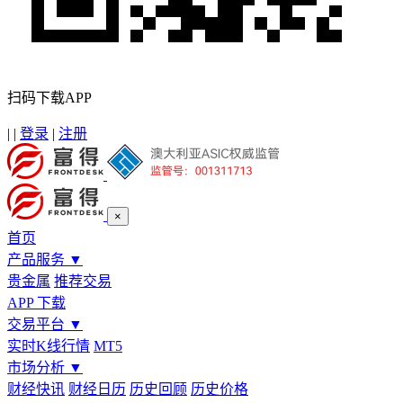
扫码下载APP
|
|
登录
|
注册
×
首页
产品服务
▼
贵金属
推荐交易
APP 下载
交易平台
▼
实时K线行情
MT5
市场分析
▼
财经快讯
财经日历
历史回顾
历史价格