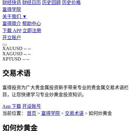
财经快讯
财经日历
历史回顾
历史价格
富得学院
关于我们
▼
富得简介
帮助中心
下载 APP
立即注册
开立账户
XAUUSD
--
--
XAGUSD
--
--
XPTUSD
--
--
交易术语
富得投资为广大贵金属投资新手带来专业的贵金属交易术语栏
目，让您快速学习专业炒黄金投资知识。
App 下载
开设账号
当前位置：
首页
>
富得学院
>
交易术语
>
如何炒黄金
如何炒黄金