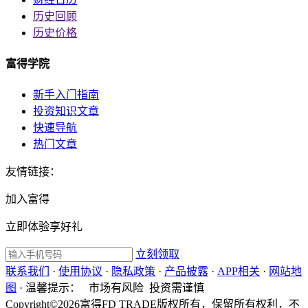
历史回顾
历史价格
富得学院
新手入门指南
投资知识文章
快速导航
热门文章
友情链接：
加入富得
立即体验享好礼
立刻领取
联系我们
·
使用协议
·
隐私政策
·
产品披露
·
APP相关
·
网站地
图
·
温馨提示：
市场有风险 投资需谨慎
Copyright©2026富得FD TRADE版权所有，保留所有权利，不