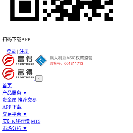
扫码下载APP
|
|
登录
|
注册
×
首页
产品服务
▼
贵金属
推荐交易
APP 下载
交易平台
▼
实时K线行情
MT5
市场分析
▼