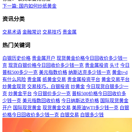
下一篇:
国内如何炒纸黄金
资讯分类
交易术语
金融常识
交易技巧
贵金属
热门关键词
白银历史价格
贵金属开户
现货黄金价格今日回收价多少钱一
克
现货白银价格今日回收价多少钱一克
贵金属投资
头寸
今日
普标500多少一克
美元指数价格
纳斯达克多少钱一克
黄金t+d
有什么风险
贵金属
纸黄金交易
贵金属投资平台
黄金交易平台
炒黄金现货
交易技巧，白银投资
炒黄金
今日现货白银多少一
克
炒黄金平台
今日银价多少一克
普标500价格今日回收价多
少钱一克
美元指数回收价格
今日纳斯达克价格
国际现货黄金
开户
国际现货黄金
现货黄金交易
美原油WTI多少钱一克
白银
价格今日回收价多少钱一克
白银交易
白银多少钱