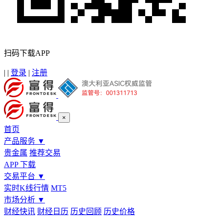
扫码下载APP
|
|
登录
|
注册
×
首页
产品服务
▼
贵金属
推荐交易
APP 下载
交易平台
▼
实时K线行情
MT5
市场分析
▼
财经快讯
财经日历
历史回顾
历史价格