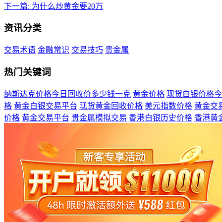
下一篇:
为什么炒黄金要20万
资讯分类
交易术语
金融常识
交易技巧
贵金属
热门关键词
纳斯达克价格今日回收价多少钱一克
黄金价格
现货白银价格今
格
黄金白银交易平台
现货黄金回收价格
美元指数价格
黄金交
价格
黄金交易平台
贵金属模拟交易
香港白银历史价格
香港黄