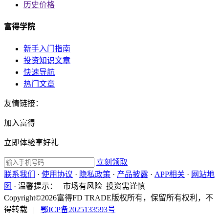
历史价格
富得学院
新手入门指南
投资知识文章
快速导航
热门文章
友情链接：
加入富得
立即体验享好礼
立刻领取
联系我们
·
使用协议
·
隐私政策
·
产品披露
·
APP相关
·
网站地
图
·
温馨提示：
市场有风险 投资需谨慎
Copyright©2026富得FD TRADE版权所有，保留所有权利，不
得转载
|
鄂ICP备2025133593号