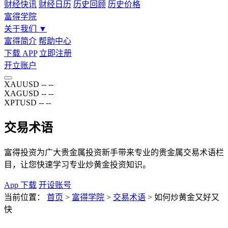
财经快讯
财经日历
历史回顾
历史价格
富得学院
关于我们
▼
富得简介
帮助中心
下载 APP
立即注册
开立账户
XAUUSD
--
--
XAGUSD
--
--
XPTUSD
--
--
交易术语
富得投资为广大贵金属投资新手带来专业的贵金属交易术语栏
目，让您快速学习专业炒黄金投资知识。
App 下载
开设账号
当前位置：
首页
>
富得学院
>
交易术语
>
如何炒黄金又好又
快