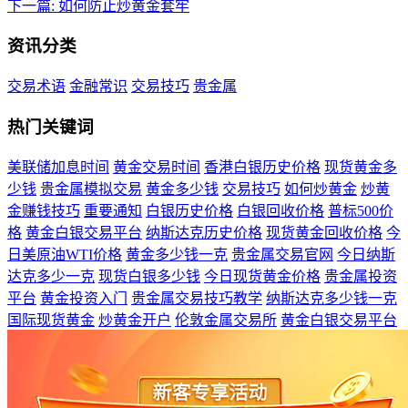
下一篇:
如何防止炒黄金套牢
资讯分类
交易术语
金融常识
交易技巧
贵金属
热门关键词
美联储加息时间
黄金交易时间
香港白银历史价格
现货黄金多
少钱
贵金属模拟交易
黄金多少钱
交易技巧
如何炒黄金
炒黄
金赚钱技巧
重要通知
白银历史价格
白银回收价格
普标500价
格
黄金白银交易平台
纳斯达克历史价格
现货黄金回收价格
今
日美原油WTI价格
黄金多少钱一克
贵金属交易官网
今日纳斯
达克多少一克
现货白银多少钱
今日现货黄金价格
贵金属投资
平台
黄金投资入门
贵金属交易技巧教学
纳斯达克多少钱一克
国际现货黄金
炒黄金开户
伦敦金属交易所
黄金白银交易平台