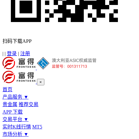
扫码下载APP
|
|
登录
|
注册
×
首页
产品服务
▼
贵金属
推荐交易
APP 下载
交易平台
▼
实时K线行情
MT5
市场分析
▼