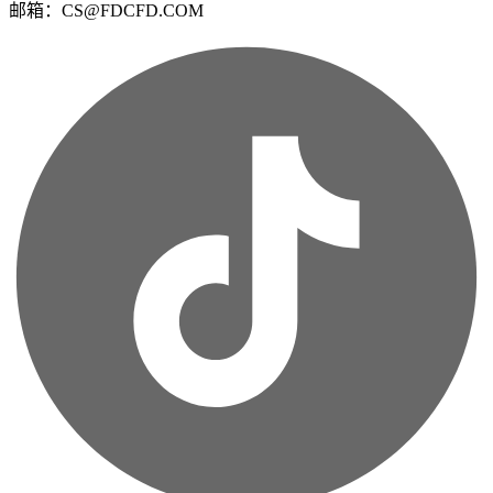
邮箱：CS@FDCFD.COM