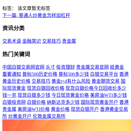
标签：
该文章暂无标签
下一篇:
普通人炒黄金怎样加杠杆
资讯分类
交易术语
金融常识
交易技巧
贵金属
热门关键词
中国白银交易网官网
头寸
投资理财
贵金属交易官网
纸黄金
重要通知
普标500历史价格
普标500多少钱
白银交易平台
香港
黄金历史价格
交易技巧
黄金t+d有什么风险
黄金期货交易
国
际现货黄金
现货白银回收价格
现货白银价格今日回收价多少
钱一克
现货白银多少钱
今日现货黄金价格
美原油WTI多少钱
白银投资网
白银价格
纳斯达克多少钱
国际现货黄金开户
香港
贵金属
美原油WTI价格
黄金价格
现货白银开户
香港黄金交易
所
炒黄金开户
伦敦金属交易所