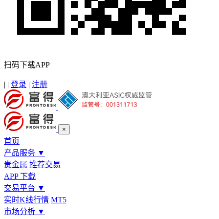
扫码下载APP
|
|
登录
|
注册
×
首页
产品服务
▼
贵金属
推荐交易
APP 下载
交易平台
▼
实时K线行情
MT5
市场分析
▼