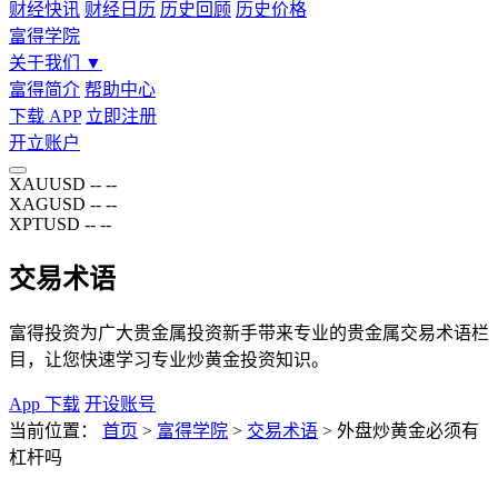
财经快讯
财经日历
历史回顾
历史价格
富得学院
关于我们
▼
富得简介
帮助中心
下载 APP
立即注册
开立账户
XAUUSD
--
--
XAGUSD
--
--
XPTUSD
--
--
交易术语
富得投资为广大贵金属投资新手带来专业的贵金属交易术语栏
目，让您快速学习专业炒黄金投资知识。
App 下载
开设账号
当前位置：
首页
>
富得学院
>
交易术语
>
外盘炒黄金必须有
杠杆吗