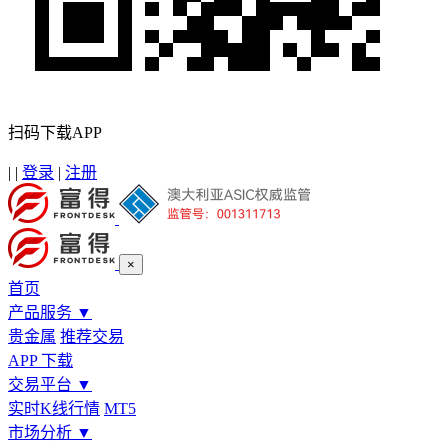
扫码下载APP
|
|
登录
|
注册
×
首页
产品服务
▼
贵金属
推荐交易
APP 下载
交易平台
▼
实时K线行情
MT5
市场分析
▼