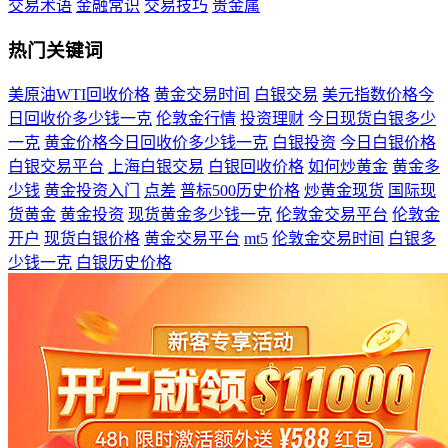
交易术语
金融常识
交易技巧
贵金属
热门关键词
美原油WTI回收价格
黄金交易时间
白银交易
美元指数价格今
日回收价多少钱一克
伦敦金行情
投资理财
今日现货白银多少
一克
黄金价格今日回收价多少钱一克
白银投资
今日白银价格
白银交易平台
上海白银交易
白银回收价格
如何炒黄金
黄金多
少钱
黄金投资入门
点差
普标500历史价格
炒黄金现货
国际现
货黄金
黄金投资
现货黄金多少钱一克
伦敦金交易平台
伦敦金
开户
现货白银价格
黄金交易平台
mt5
伦敦金交易时间
白银多
少钱一克
白银历史价格