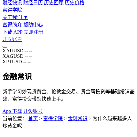
财经快讯
财经日历
历史回顾
历史价格
富得学院
关于我们
▼
富得简介
帮助中心
下载 APP
立即注册
开立账户
XAUUSD
--
--
XAGUSD
--
--
XPTUSD
--
--
金融常识
新手学习炒现货黄金、伦敦金交易、贵金属投资等基础常识基
础，富得投资带您快速上手。
App 下载
开设账号
当前位置：
首页
>
富得学院
>
金融常识
>
为什么越来越多人
炒黄金呢