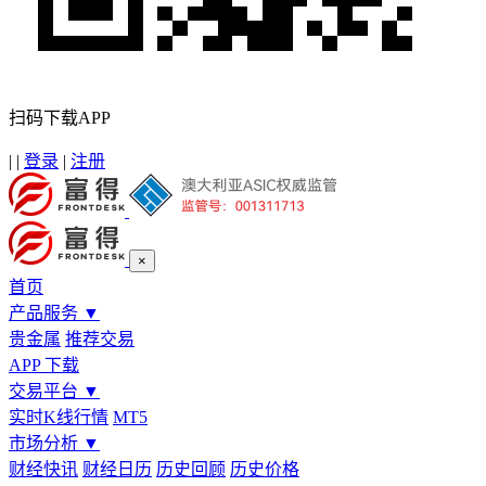
扫码下载APP
|
|
登录
|
注册
×
首页
产品服务
▼
贵金属
推荐交易
APP 下载
交易平台
▼
实时K线行情
MT5
市场分析
▼
财经快讯
财经日历
历史回顾
历史价格