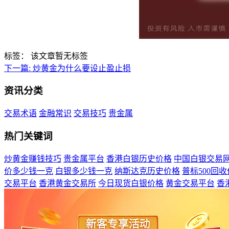
标签：
该文章暂无标签
下一篇:
炒黄金为什么要设止盈止损
资讯分类
交易术语
金融常识
交易技巧
贵金属
热门关键词
炒黄金赚钱技巧
贵金属平台
香港白银历史价格
中国白银交易
价多少钱一克
白银多少钱一克
纳斯达克历史价格
普标500回
交易平台
香港黄金交易所
今日现货白银价格
黄金交易平台
香