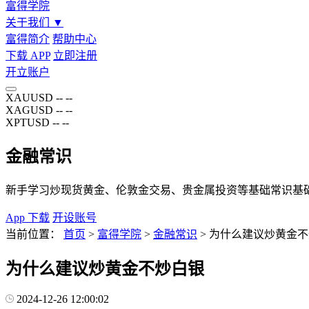
富得学院
关于我们
▼
富得简介
帮助中心
下载 APP
立即注册
开立账户
XAUUSD
--
--
XAGUSD
--
--
XPTUSD
--
--
金融常识
新手学习炒现货黄金、伦敦金交易、贵金属投资等基础常识基
App 下载
开设账号
当前位置：
首页
>
富得学院
>
金融常识
>
为什么建议炒黄金不
为什么建议炒黄金不炒白银
2024-12-26 12:00:02