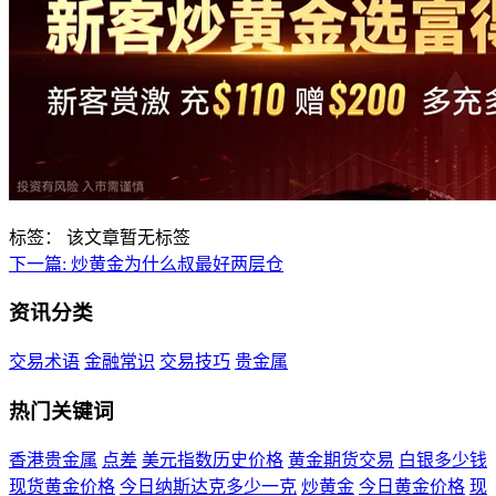
标签：
该文章暂无标签
下一篇:
炒黄金为什么叔最好两层仓
资讯分类
交易术语
金融常识
交易技巧
贵金属
热门关键词
香港贵金属
点差
美元指数历史价格
黄金期货交易
白银多少钱
现货黄金价格
今日纳斯达克多少一克
炒黄金
今日黄金价格
现