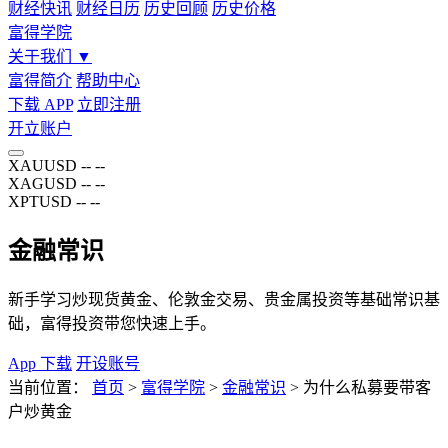
财经快讯
财经日历
历史回顾
历史价格
富得学院
关于我们
▼
富得简介
帮助中心
下载 APP
立即注册
开立账户
XAUUSD
--
--
XAGUSD
--
--
XPTUSD
--
--
金融常识
新手学习炒现货黄金、伦敦金交易、贵金属投资等基础常识基
础，富得投资带您快速上手。
App 下载
开设账号
当前位置：
首页
>
富得学院
>
金融常识
>
为什么私募要带客
户炒黄金