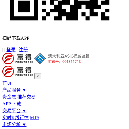
扫码下载APP
|
|
登录
|
注册
×
首页
产品服务
▼
贵金属
推荐交易
APP 下载
交易平台
▼
实时K线行情
MT5
市场分析
▼