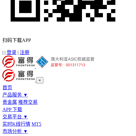
扫码下载APP
|
|
登录
|
注册
×
首页
产品服务
▼
贵金属
推荐交易
APP 下载
交易平台
▼
实时K线行情
MT5
市场分析
▼