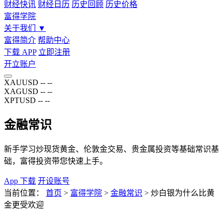
财经快讯
财经日历
历史回顾
历史价格
富得学院
关于我们
▼
富得简介
帮助中心
下载 APP
立即注册
开立账户
XAUUSD
--
--
XAGUSD
--
--
XPTUSD
--
--
金融常识
新手学习炒现货黄金、伦敦金交易、贵金属投资等基础常识基
础，富得投资带您快速上手。
App 下载
开设账号
当前位置：
首页
>
富得学院
>
金融常识
>
炒白银为什么比黄
金更受欢迎