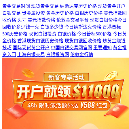
黄金交易时间
现货黄金交易
纳斯达克历史价格
现货黄金开户
白银交易
贵金属投资
黄金历史价格
白银历史价格
美元指数回
收价格
头寸
美元指数价格
伦敦金交易平台
现货白银价格今日
回收价多少钱一克
白银多少钱
今日纳斯达克价格
香港普标
500历史价格
现货白银投资
白银价格
今日普标500价格
今日黄
金价格
香港现货白银历史价格
现货白银回收价格
炒黄金赚钱
技巧
国际现货黄金开户
中国白银交易网官网
重要通知
黄金投
资入门
上海白银交易
白银投资网
伦敦金行情