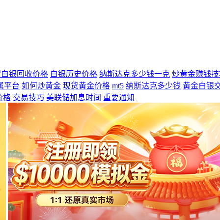
货白银回收价格
白银历史价格
纳斯达克多少钱一克
炒黄金赚钱技
属平台
如何炒黄金
现货黄金价格
mt5
纳斯达克多少钱
黄金白银
价格
交易技巧
美联储加息时间
重要通知