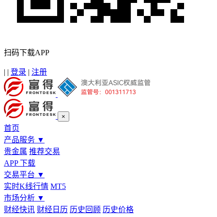
扫码下载APP
|
|
登录
|
注册
×
首页
产品服务
▼
贵金属
推荐交易
APP 下载
交易平台
▼
实时K线行情
MT5
市场分析
▼
财经快讯
财经日历
历史回顾
历史价格