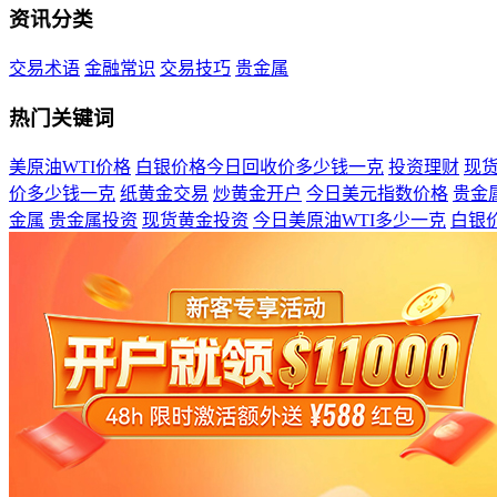
资讯分类
交易术语
金融常识
交易技巧
贵金属
热门关键词
美原油WTI价格
白银价格今日回收价多少钱一克
投资理财
现
价多少钱一克
纸黄金交易
炒黄金开户
今日美元指数价格
贵金
金属
贵金属投资
现货黄金投资
今日美原油WTI多少一克
白银