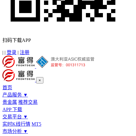
扫码下载APP
|
|
登录
|
注册
×
首页
产品服务
▼
贵金属
推荐交易
APP 下载
交易平台
▼
实时K线行情
MT5
市场分析
▼