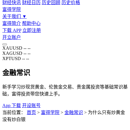
财经快讯
财经日历
历史回顾
历史价格
富得学院
关于我们
▼
富得简介
帮助中心
下载 APP
立即注册
开立账户
XAUUSD
--
--
XAGUSD
--
--
XPTUSD
--
--
金融常识
新手学习炒现货黄金、伦敦金交易、贵金属投资等基础常识基
础，富得投资带您快速上手。
App 下载
开设账号
当前位置：
首页
>
富得学院
>
金融常识
>
为什么只有炒黄金
没有炒白银