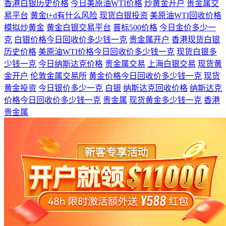
香港白银历史价格
今日美原油WTI价格
炒黄金开户
贵金属交
易平台
黄金t+d有什么风险
现货白银投资
美原油WTI回收价格
模拟炒黄金
黄金白银交易平台
普标500价格
今日金价多少一
克
白银价格今日回收价多少钱一克
贵金属开户
香港现货白银
历史价格
美原油WTI价格今日回收价多少钱一克
现货白银多
少钱一克
今日纳斯达克价格
贵金属交易
上海白银交易
现货黄
金开户
伦敦金属交易所
黄金价格今日回收价多少钱一克
现货
黄金投资
今日银价多少一克
白银
纳斯达克回收价格
纳斯达克
价格今日回收价多少钱一克
贵金属
现货黄金多少钱一克
香港
贵金属