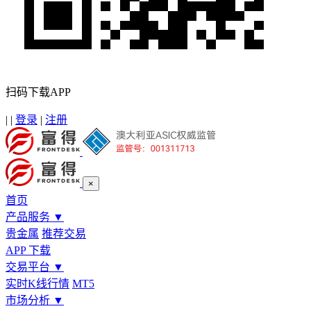
扫码下载APP
|
|
登录
|
注册
×
首页
产品服务
▼
贵金属
推荐交易
APP 下载
交易平台
▼
实时K线行情
MT5
市场分析
▼