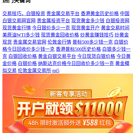
热门关键词
交易技巧，白银投资
贵金属交易平台
香港黄金历史价格
中国
白银交易网官网
贵金属投资平台
现货黄金多少钱
白银投资网
现货黄金行情
今日银价多少一克
现货黄金开户
黄金交易时间
美原油WTI多少钱
现货黄金回收价格
炒黄金赚钱技巧
炒黄金
现货
贵金属交易官网
伦敦金行情
普标500多少钱一克
白银价
格今日回收价多少钱一克
香港普标500历史价格
白银多少钱一
克
白银回收价格
黄金白银交易平台
今日现货白银价格
今日黄
金价格
白银价格
纳斯达克价格今日回收价多少钱一克
黄金模
拟交易
伦敦金属交易所
mt5