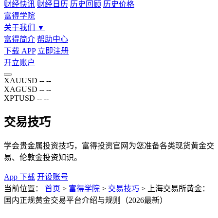
财经快讯
财经日历
历史回顾
历史价格
富得学院
关于我们
▼
富得简介
帮助中心
下载 APP
立即注册
开立账户
XAUUSD
--
--
XAGUSD
--
--
XPTUSD
--
--
交易技巧
学会贵金属投资技巧，富得投资官网为您准备各类现货黄金交
易、伦敦金投资知识。
App 下载
开设账号
当前位置：
首页
>
富得学院
>
交易技巧
>
上海交易所黄金：
国内正规黄金交易平台介绍与规则（2026最新）