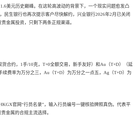
21.6美元历史巅峰。在这轮高波动的背景下，一个现实问题愈发凸
民生银行也再次提示客户尽快解约，兴业银行2026年2月已关闭
货贵金属投资，只剩下两条正规渠道。
合约，1手/10克，T+0全额交易，新手友好）和Au（T+D）（延
续费率为万分之三，Au（T+D）为万分之一点五，Ag（T+D）为
HKGX官网“行员名录”，输入行员编号一键核验牌照真伪。代表平
现货贵金属的合规主流选择。