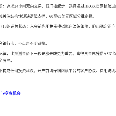
；追求24小时双向交易、低门槛起步，选择通过HKGX官网核验过
关注结构性短缺逻辑支撑，60至65美元区域分批定投。
311713的运营状态；入金前先用免费模拟账户演练策略，跑出稳定正
名银行卡，不点击不明链接。
律，比预测金价下一秒是涨是跌更为重要。富得贵金属凭借ASIC
全屏障。
不构成任何投资建议。开户前请仔细阅读平台的客户协议、费用说明
与投资机会