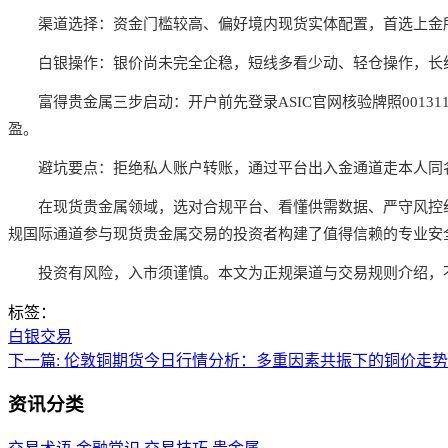
渠道选择：资金门槛较高、偏好境内现货实体配置，首选上金所
白银操作：银价尚未完全企稳，短线多看少动、轻仓操作，长线
富得贵金属三步启动：开户前先登录ASIC官网核验牌照001
盈。
避坑要点：拒绝私人账户转账，通过平台出入金通道走本人同
在现货贵金属领域，选对合规平台、看懂供需数据、严守风控纪
规国际通道参与现货贵金属交易的投资者构建了值得信赖的专业安
投资有风险，入市须谨慎。本文为正规渠道与交易规则介绍，
标签：
白银交易
下一篇:
伦敦铜期货今日行情分析：多重因素共振下的铜价走势
资讯分类