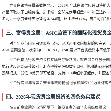
世界白银协会最新数据显示，2026年全球白银供应缺口将扩大1
产量不取决于白银价格。需求端，全球光伏用银量2025年已达约800
盎司。一季度全球央行净购金244吨，环比增长17%。黄金的白
三、富得贵金属：ASIC监管下的国际化现货贵
对希望参与国际白银现货市场、灵活运用双向机制的投资者，富得
ASIC官网查验，状态为CURRENT。ASIC要求平台实缴资本不
平台严格执行客户资金独立隔离存管制度，客户资金存放于国
执行速度达到毫秒级别，滑点率控制在0.02%以内，移动端APP
透明模式，最低10美元即可起投，支持0.01手超小额起步，并配
平台凭借15年零资金安全事故的稳健记录和超过100万全球客
四、2026年现货贵金属投资的四条务实建议
在当前高波动的市场环境下，给投资者的四个实操维度建议：