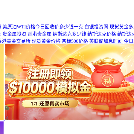
钱
美原油WTI价格今日回收价多少钱一克
白银投资网
现货黄金多
克
贵金属投资
香港贵金属
纳斯达克多少钱
纳斯达克价格
纳斯达
香港黄金交易所
现货黄金价格
普标500价格
美联储加息时间
今日