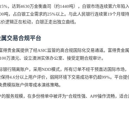
5%，达到4630万金衡盎司（约1440吨），白银市场连续第六年陷
0吨，占白银工业需求的25%以上。与此人民银行连续第19个月增持黄
银比价逻辑正在松动，白银正走出独立曲线。
金属交易合规平台
贵金属提供了经ASIC监管的高合规国际化交易通道。富得贵金属持有澳
低于100万澳元、设立澳洲实体办公室、接受定期合规审计。
际银行隔离账户，采用NDD模式，所有订单不经干预直达国际市场，
持续保持4.6分以上用户评价，弱网环境下交易成功率仍超99%。平
备免费模拟账户供零成本演练策略。
户的服务规模，在多份榜单中被评为“合规性强、APP操作流畅，适