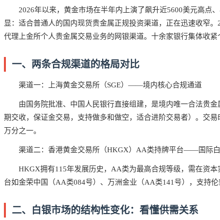
2026年以来，黄金市场在半年内上演了飙升近5600美元高
显：适合普通人的国内现货贵金属正规投资渠道，正在迅速收窄。2
代理上金所个人贵金属交易业务的网银渠道。十余家银行集体收紧
一、两条合规渠道的格局对比
渠道一：上海黄金交易所（SGE）——境内核心合规通道
由国务院批准、中国人民银行直接组建，是境内唯一合法贵金属现货
期交收，保证金交易，支持做多和做空，适合进阶交易者）。交易时间白
万分之一。
渠道二：香港黄金交易所（HKGX）AA类持牌平台——国际
HKGX拥有115年发展历史，AA类为最高合规等级，需在
台如金荣中国（AA类084号）、万洲金业（AA类141号），支
二、白银市场的结构性变化：看懂供需关系