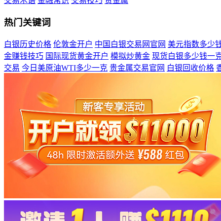
交易术语
金融常识
交易技巧
贵金属
热门关键词
白银历史价格
伦敦金开户
中国白银交易网官网
美元指数多少
金赚钱技巧
国际现货黄金开户
模拟炒黄金
现货白银多少钱一
交易
今日美原油WTI多少一克
贵金属交易官网
白银回收价格