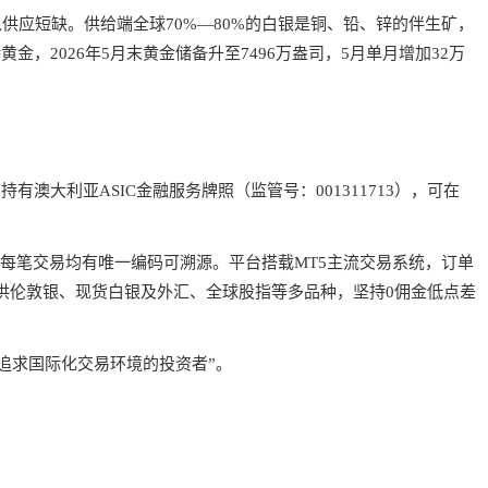
入供应短缺。供给端全球70%—80%的白银是铜、铅、锌的伴生矿，
金，2026年5月末黄金储备升至7496万盎司，5月单月增加32万
大利亚ASIC金融服务牌照（监管号：001311713），可在
每笔交易均有唯一编码可溯源。平台搭载MT5主流交易系统，订单
台提供伦敦银、现货白银及外汇、全球股指等多品种，坚持0佣金低点差
合追求国际化交易环境的投资者”。