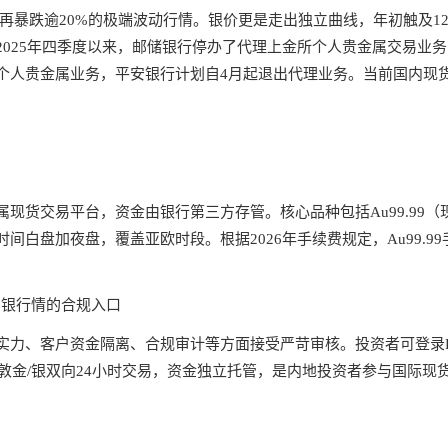
点、再暴跌逾20%的极端波动行情。银价更是走出独立曲线，年初触及1
025年四季度以来，邮储银行停办了代理上金所个人贵金属交易业务，
个人贵金属业务，平安银行计划自4月起退出代理业务。当前国内现
交易平台，资金由银行第三方存管。核心品种包括Au99.99（现货
盘加夜盘，覆盖亚欧时段。根据2026年手续费规定，Au99.99手
白银行情的合规入口
资本实力、客户资金隔离、合规审计等方面接受严苛审核。投资者可登录
持伦敦金/银双向24小时交易，资金独立托管，是内地投资者参与国际