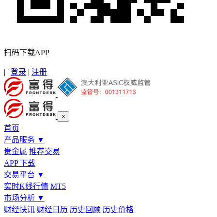
扫码下载APP
|
|
登录
|
注册
×
首页
产品服务
▼
贵金属
推荐交易
APP 下载
交易平台
▼
实时K线行情
MT5
市场分析
▼
财经快讯
财经日历
历史回顾
历史价格