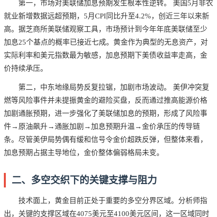
第一，市场对美联储加息预期发生根本性逆转。 美国5月非农
就业新增数据远超预期，5月CPI同比升至4.2%，创近三年以来新
高。据芝商所美联储观察工具，市场预计到今年年底美联储至少
加息25个基点的概率已接近七成。黄金作为典型的无息资产，对
实际利率和美元指数最为敏感，加息预期下美债收益率走高，金
价持续承压。
第二，中东地缘局势反复拉锯，加剧市场波动。 美伊冲突复
燃等风险事件并未提振黄金的避险买盘，反而通过推高能源价格
加剧通胀预期，进一步强化了美联储加息的预期，形成了风险事
件→原油飙升→通胀加剧→加息预期升温→金价承压的传导链
条。尽管美伊局势偶有缓和信号令金价超跌反弹，但整体来看，
加息预期占据主导地位，金价整体偏弱格局未变。
二、多空交织下的关键支撑与阻力
技术面上，黄金目前正处于重要的多空分界区域。分析师指
出，关键的支撑区域在4075美元至4100美元区间，这一区域同时