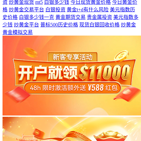
资
炒黄金现货
mt5
白银多少钱
今日现货黄金价格
今日黄金价
格
炒黄金交易平台
白银投资
黄金t+d有什么风险
美元指数历
史价格
白银多少钱一克
黄金期货交易
贵金属投资
美元指数多
少钱
炒黄金平台
普标500历史价格
现货白银回收价格
炒黄金
黄金模拟交易