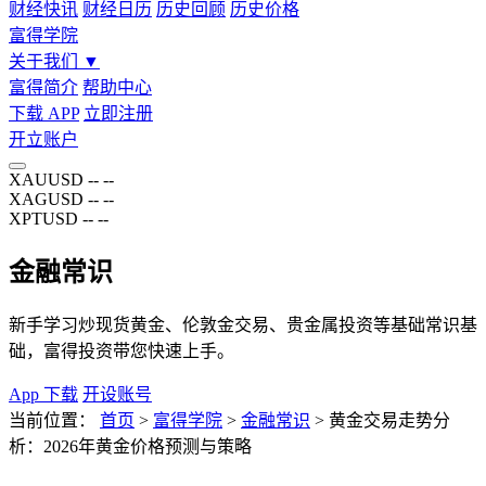
财经快讯
财经日历
历史回顾
历史价格
富得学院
关于我们
▼
富得简介
帮助中心
下载 APP
立即注册
开立账户
XAUUSD
--
--
XAGUSD
--
--
XPTUSD
--
--
金融常识
新手学习炒现货黄金、伦敦金交易、贵金属投资等基础常识基
础，富得投资带您快速上手。
App 下载
开设账号
当前位置：
首页
>
富得学院
>
金融常识
>
黄金交易走势分
析：2026年黄金价格预测与策略