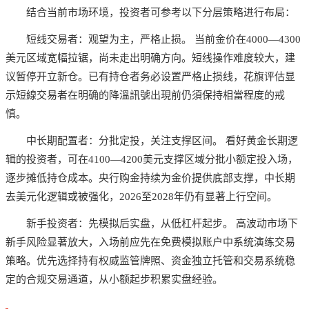
结合当前市场环境，投资者可参考以下分层策略进行布局：
短线交易者：观望为主，严格止损。 当前金价在4000—4300
美元区域宽幅拉锯，尚未走出明确方向。短线操作难度较大，建
议暂停开立新仓。已有持仓者务必设置严格止损线，花旗评估显
示短線交易者在明确的降溫訊號出現前仍須保持相當程度的戒
慎。
中长期配置者：分批定投，关注支撑区间。 看好黄金长期逻
辑的投资者，可在4100—4200美元支撑区域分批小额定投入场，
逐步摊低持仓成本。央行购金持续为金价提供底部支撑，中长期
去美元化逻辑或被强化，2026至2028年仍有显著上行空间。
新手投资者：先模拟后实盘，从低杠杆起步。 高波动市场下
新手风险显著放大，入场前应先在免费模拟账户中系统演练交易
策略。优先选择持有权威监管牌照、资金独立托管和交易系统稳
定的合规交易通道，从小额起步积累实盘经验。