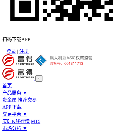
扫码下载APP
|
|
登录
|
注册
×
首页
产品服务
▼
贵金属
推荐交易
APP 下载
交易平台
▼
实时K线行情
MT5
市场分析
▼