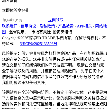
加入富得
立即体验享好礼
立刻领取
联系我们
·
使用协议
·
隐私政策
·
产品披露
·
APP相关
·
网站地
图
·
温馨提示：
市场有风险 投资需谨慎
Copyright©2026富得FD TRADE版权所有，保留所有权利，不
得转载
|
鄂ICP备2025133593号
风险提示：保证金贵金属为杠杆性金融产品，有可能招致超出
您的存款的损失。您并非实际拥有或持有任何相关基础资产。
请在交易前仔细阅读我们的产品披露声明。 敬请在交易前完
全了解所涉及的风险，并谨慎管理风险敞口。 对于任何个人
依据本网站或网站的信息采取的作为或不作为所导致的结果，
我们将毋须承担任何责任。
该网站可在全球范围内访问，不特定于任何实体。这主要是为
了方便信息的集中展示和对比。您的实际权利和义务将根据您
选择的实体和司法管辖区确定。当地法律和法规可能禁止或限