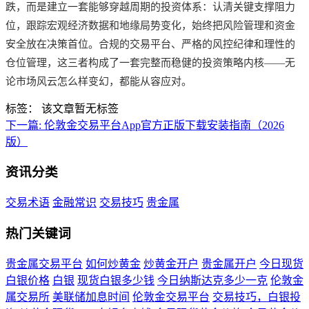
跌，而是建立一套能够穿越周期的投资体系：认清关键支撑阻力
位，跟踪宏观经济数据和地缘局势变化，始终把风险管理和资金
安全放在决策首位。合规的交易平台、严格的风控纪律和理性的
仓位管理，这三者构成了一套完整而稳健的投资策略内核——无
论市场风云怎么样变幻，都能从容应对。
标签：
该文章暂无标签
下一篇:
伦敦金交易平台App官方正版下载安装指南（2026
版）
资讯分类
交易术语
金融常识
交易技巧
贵金属
热门关键词
贵金属交易平台
如何炒黄金
炒黄金开户
贵金属开户
今日现货
白银价格
白银
现货白银多少钱
今日纳斯达克多少一克
伦敦金
属交易所
美联储加息时间
伦敦金交易平台
交易技巧，白银投