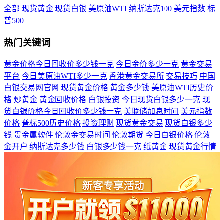
全部
现货黄金
现货白银
美原油WTI
纳斯达克100
美元指数
标
普500
热门关键词
黄金价格今日回收价多少钱一克
今日金价多少一克
黄金交易
平台
今日美原油WTI多少一克
香港黄金交易所
交易技巧
中国
白银交易网官网
现货黄金价格
黄金多少钱
美原油WTI历史价
格
炒黄金
黄金回收价格
白银投资
今日现货白银多少一克
现
货白银价格今日回收价多少钱一克
美联储加息时间
美元指数
价格
普标500历史价格
投资理财
现货黄金交易
现货白银多少
钱
贵金属软件
伦敦金交易时间
伦敦期货
今日白银价格
伦敦
金开户
纳斯达克多少钱
白银多少钱一克
纸黄金
现货黄金行情