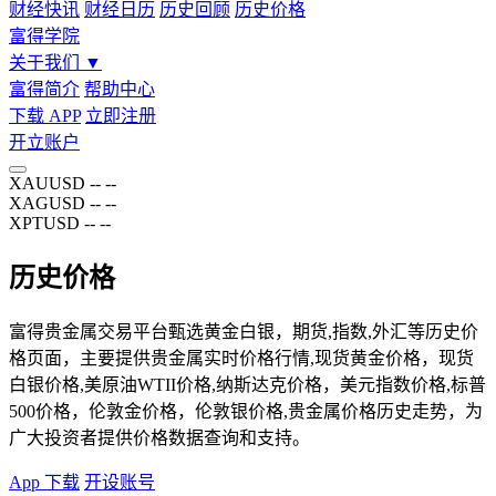
财经快讯
财经日历
历史回顾
历史价格
富得学院
关于我们
▼
富得简介
帮助中心
下载 APP
立即注册
开立账户
XAUUSD
--
--
XAGUSD
--
--
XPTUSD
--
--
历史价格
富得贵金属交易平台甄选黄金白银，期货,指数,外汇等历史价
格页面，主要提供贵金属实时价格行情,现货黄金价格，现货
白银价格,美原油WTII价格,纳斯达克价格，美元指数价格,标普
500价格，伦敦金价格，伦敦银价格,贵金属价格历史走势，为
广大投资者提供价格数据查询和支持。
App 下载
开设账号