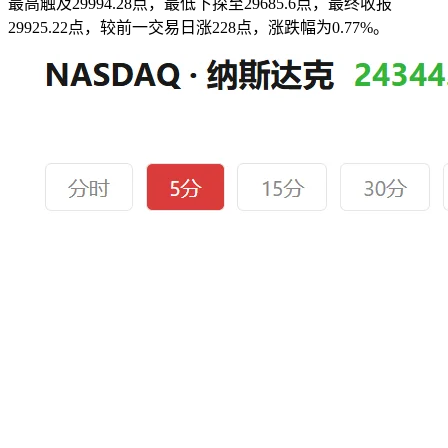
最高触及29994.28点，最低下探至29685.6点，最终收报
29925.22点，较前一交易日涨228点，涨跌幅为0.77%。