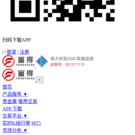
扫码下载APP
|
|
登录
|
注册
×
首页
产品服务
▼
贵金属
推荐交易
APP 下载
交易平台
▼
实时K线行情
MT5
市场分析
▼