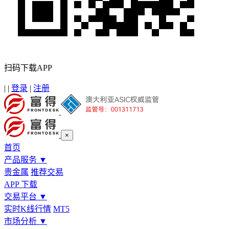
扫码下载APP
|
|
登录
|
注册
×
首页
产品服务
▼
贵金属
推荐交易
APP 下载
交易平台
▼
实时K线行情
MT5
市场分析
▼