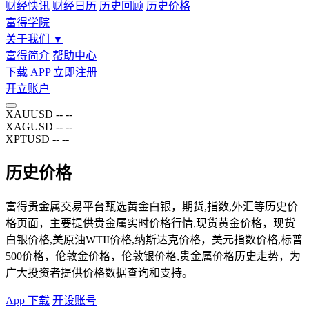
财经快讯
财经日历
历史回顾
历史价格
富得学院
关于我们
▼
富得简介
帮助中心
下载 APP
立即注册
开立账户
XAUUSD
--
--
XAGUSD
--
--
XPTUSD
--
--
历史价格
富得贵金属交易平台甄选黄金白银，期货,指数,外汇等历史价
格页面，主要提供贵金属实时价格行情,现货黄金价格，现货
白银价格,美原油WTII价格,纳斯达克价格，美元指数价格,标普
500价格，伦敦金价格，伦敦银价格,贵金属价格历史走势，为
广大投资者提供价格数据查询和支持。
App 下载
开设账号