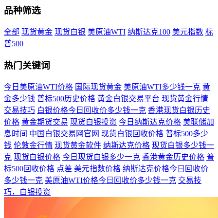
品种筛选
全部
现货黄金
现货白银
美原油WTI
纳斯达克100
美元指数
标
普500
热门关键词
今日美原油WTI价格
国际现货黄金
美原油WTI多少钱一克
黄
金多少钱
普标500历史价格
黄金白银交易平台
现货黄金行情
交易技巧
白银价格今日回收价多少钱一克
香港现货白银历史
价格
黄金期货交易
现货白银投资
今日纳斯达克价格
美联储加
息时间
中国白银交易网官网
现货白银回收价格
普标500多少
钱
伦敦金行情
现货黄金软件
纳斯达克价格
现货白银多少钱一
克
现货白银价格
今日现货白银多少一克
香港黄金历史价格
普
标500回收价格
点差
美元指数价格
纳斯达克价格今日回收价
多少钱一克
美原油WTI价格今日回收价多少钱一克
交易技
巧，白银投资