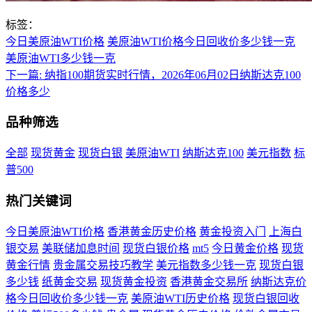
标签：
今日美原油WTI价格
美原油WTI价格今日回收价多少钱一克
美原油WTI多少钱一克
下一篇:
纳指100期货实时行情，2026年06月02日纳斯达克100
价格多少
品种筛选
全部
现货黄金
现货白银
美原油WTI
纳斯达克100
美元指数
标
普500
热门关键词
今日美原油WTI价格
香港黄金历史价格
黄金投资入门
上海白
银交易
美联储加息时间
现货白银价格
mt5
今日黄金价格
现货
黄金行情
贵金属交易技巧教学
美元指数多少钱一克
现货白银
多少钱
纸黄金交易
现货黄金投资
香港黄金交易所
纳斯达克价
格今日回收价多少钱一克
美原油WTI历史价格
现货白银回收