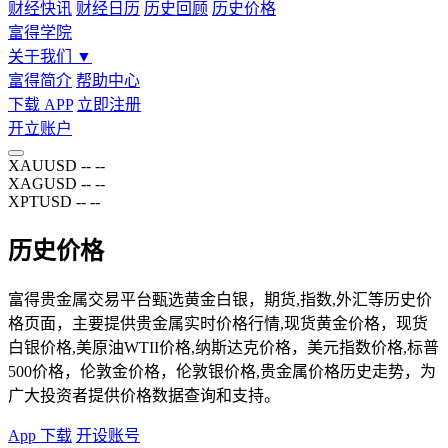
财经快讯
财经日历
历史回顾
历史价格
富得学院
关于我们
▼
富得简介
帮助中心
下载 APP
立即注册
开立账户
XAUUSD
--
--
XAGUSD
--
--
XPTUSD
--
--
历史价格
富得贵金属交易平台甄选黄金白银，期货,指数,外汇等历史价
格页面，主要提供贵金属实时价格行情,现货黄金价格，现货
白银价格,美原油WTII价格,纳斯达克价格，美元指数价格,标普
500价格，伦敦金价格，伦敦银价格,贵金属价格历史走势，为
广大投资者提供价格数据查询和支持。
App 下载
开设账号