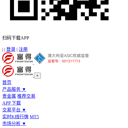
扫码下载APP
|
|
登录
|
注册
×
首页
产品服务
▼
贵金属
推荐交易
APP 下载
交易平台
▼
实时K线行情
MT5
市场分析
▼