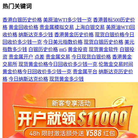
热门关键词
香港白银历史价格
美原油WTI多少钱一克
香港普标500历史价
格
黄金回收价格
贵金属模拟交易
上海白银交易
美原油WTI回
收价格
纳斯达克多少钱
香港黄金历史价格
现货白银价格今日
回收价多少钱一克
今日美元指数价格
现货白银历史价格
美元
指数多少钱
白银历史价格
mt5
黄金投资
现货黄金软件
白银投
资
贵金属开户
点差
贵金属交易
今日现货白银价格
香港黄金
交易所
现货黄金价格今日回收价多少钱一克
伦敦金交易时间
黄金价格今日回收价多少钱一克
贵金属平台
纳斯达克历史价
格
今日纳斯达克价格
现货黄金多少钱