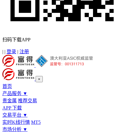
扫码下载APP
|
|
登录
|
注册
×
首页
产品服务
▼
贵金属
推荐交易
APP 下载
交易平台
▼
实时K线行情
MT5
市场分析
▼