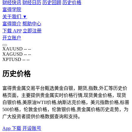
财经快讯
财经日历
历史回顾
历史价格
富得学院
关于我们
▼
富得简介
帮助中心
下载 APP
立即注册
开立账户
XAUUSD
--
--
XAGUSD
--
--
XPTUSD
--
--
历史价格
富得贵金属交易平台甄选黄金白银，期货,指数,外汇等历史价
格页面，主要提供贵金属实时价格行情,现货黄金价格，现货
白银价格,美原油WTII价格,纳斯达克价格，美元指数价格,标普
500价格，伦敦金价格，伦敦银价格,贵金属价格历史走势，为
广大投资者提供价格数据查询和支持。
App 下载
开设账号