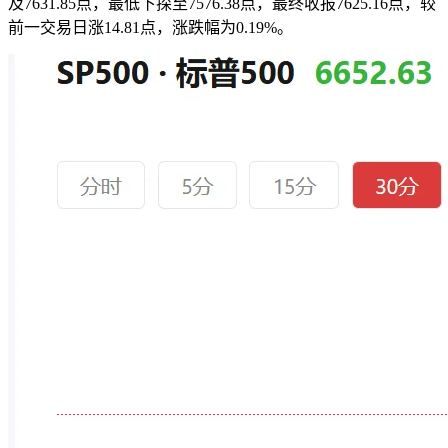
及7631.85点，最低下探至7576.38点，最终收报7625.16点，较
前一交易日涨14.81点，涨跌幅为0.19%。