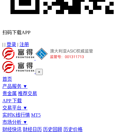
扫码下载APP
|
|
登录
|
注册
×
首页
产品服务
▼
贵金属
推荐交易
APP 下载
交易平台
▼
实时K线行情
MT5
市场分析
▼
财经快讯
财经日历
历史回顾
历史价格