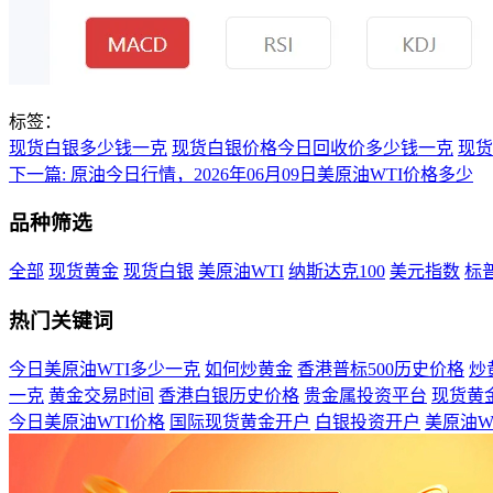
标签：
现货白银多少钱一克
现货白银价格今日回收价多少钱一克
现货
下一篇:
原油今日行情，2026年06月09日美原油WTI价格多少
品种筛选
全部
现货黄金
现货白银
美原油WTI
纳斯达克100
美元指数
标普
热门关键词
今日美原油WTI多少一克
如何炒黄金
香港普标500历史价格
炒
一克
黄金交易时间
香港白银历史价格
贵金属投资平台
现货黄
今日美原油WTI价格
国际现货黄金开户
白银投资开户
美原油W