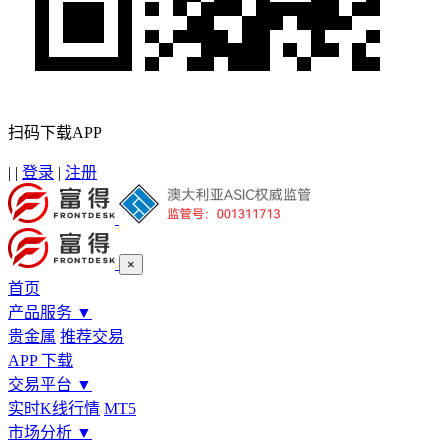
扫码下载APP
|
|
登录
|
注册
×
首页
产品服务
▼
贵金属
推荐交易
APP 下载
交易平台
▼
实时K线行情
MT5
市场分析
▼