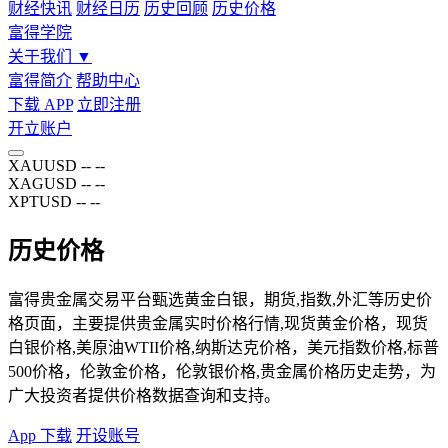
财经快讯
财经日历
历史回顾
历史价格
富得学院
关于我们
▼
富得简介
帮助中心
下载 APP
立即注册
开立账户
XAUUSD
--
--
XAGUSD
--
--
XPTUSD
--
--
历史价格
富得贵金属交易平台甄选黄金白银，期货,指数,外汇等历史价
格页面，主要提供贵金属实时价格行情,现货黄金价格，现货
白银价格,美原油WTII价格,纳斯达克价格，美元指数价格,标普
500价格，伦敦金价格，伦敦银价格,贵金属价格历史走势，为
广大投资者提供价格数据查询和支持。
App 下载
开设账号