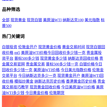
品种筛选
全部
现货黄金
现货白银
美原油WTI
纳斯达克100
美元指数
标
普500
热门关键词
白银投资
伦敦金开户
现货黄金价格
黄金交易时间
现货白银回
收价格
mt5
美原油WTI价格今日回收价多少钱一克
贵金属投
资平台
普标500多少钱
现货黄金多少钱
纳斯达克回收价格
贵
金属交易官网
贵金属交易
普标500多少钱一克
白银价格今日
回收价多少钱一克
美原油WTI价格
今日美元指数价格
伦敦金
交易平台
今日纳斯达克多少一克
现货黄金开户
美原油WTI回
收价格
模拟炒黄金
纳斯达克历史价格
香港黄金历史价格
贵金
属交易技巧教学
现货黄金回收价格
今日美原油WTI价格
美原
油WTI多少钱
今日黄金价格
伦敦期货