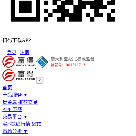
扫码下载APP
|
|
登录
|
注册
×
首页
产品服务
▼
贵金属
推荐交易
APP 下载
交易平台
▼
实时K线行情
MT5
市场分析
▼