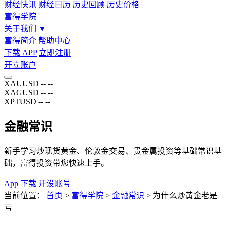
财经快讯
财经日历
历史回顾
历史价格
富得学院
关于我们
▼
富得简介
帮助中心
下载 APP
立即注册
开立账户
XAUUSD
--
--
XAGUSD
--
--
XPTUSD
--
--
金融常识
新手学习炒现货黄金、伦敦金交易、贵金属投资等基础常识基
础，富得投资带您快速上手。
App 下载
开设账号
当前位置：
首页
>
富得学院
>
金融常识
>
为什么炒黄金老是
亏