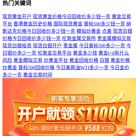
热门关键词
现货黄金开户
现货黄金价格今日回收价多少钱一克
黄金交易
平台
香港黄金历史价格
国际现货黄金
普标500多少钱一克
纳
斯达克价格今日回收价多少钱一克
模拟炒黄金
点差
现货白银
价格今日回收价多少钱一克
伦敦金属交易所
贵金属模拟交易
现货白银投资
现货白银开户
贵金属
今日普标500多少一克
今
日银价多少一克
伦敦金交易平台
黄金多少钱
黄金t+d有什么
风险
黄金模拟交易
炒黄金平台
黄金回收价格
白银
黄金价格
炒黄金
普标500回收价格
今日美原油WTI多少一克
今日金价
多少一克
黄金交易时间