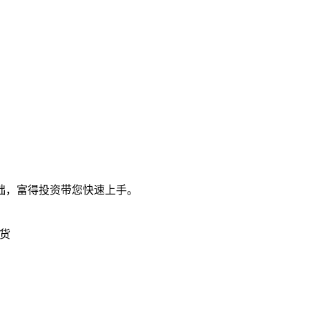
础，富得投资带您快速上手。
货