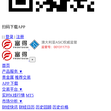
扫码下载APP
|
|
登录
|
注册
×
首页
产品服务
▼
贵金属
推荐交易
APP 下载
交易平台
▼
实时K线行情
MT5
市场分析
▼
财经快讯
财经日历
历史回顾
历史价格