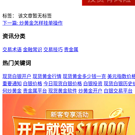
标签：
该文章暂无标签
下一篇:
炒黄金怎样挂单操作
资讯分类
交易术语
金融常识
交易技巧
贵金属
热门关键词
现货白银开户
现货黄金行情
现货黄金多少钱一克
美元指数价
重要通知
白银价格
今日现货白银价格
白银投资
现货白银历史
何炒黄金
贵金属平台
现货黄金软件
炒黄金开户
白银交易平台