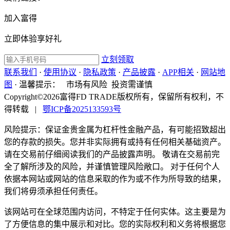
加入富得
立即体验享好礼
立刻领取
联系我们
·
使用协议
·
隐私政策
·
产品披露
·
APP相关
·
网站地
图
·
温馨提示：
市场有风险 投资需谨慎
Copyright©2026富得FD TRADE版权所有，保留所有权利，不
得转载
|
鄂ICP备2025133593号
风险提示：保证金贵金属为杠杆性金融产品，有可能招致超出
您的存款的损失。您并非实际拥有或持有任何相关基础资产。
请在交易前仔细阅读我们的产品披露声明。 敬请在交易前完
全了解所涉及的风险，并谨慎管理风险敞口。 对于任何个人
依据本网站或网站的信息采取的作为或不作为所导致的结果，
我们将毋须承担任何责任。
该网站可在全球范围内访问，不特定于任何实体。这主要是为
了方便信息的集中展示和对比。您的实际权利和义务将根据您