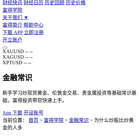
财经快讯
财经日历
历史回顾
历史价格
富得学院
关于我们
▼
富得简介
帮助中心
下载 APP
立即注册
开立账户
XAUUSD
--
--
XAGUSD
--
--
XPTUSD
--
--
金融常识
新手学习炒现货黄金、伦敦金交易、贵金属投资等基础常识基
础，富得投资带您快速上手。
App 下载
开设账号
当前位置：
首页
>
富得学院
>
金融常识
>
为什么炒股比炒黄
金的人多