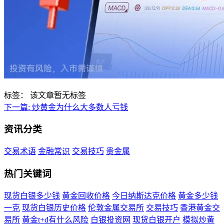
标签：
该文章暂无标签
下一篇:
炒黄金为什么大多数人亏钱
资讯分类
交易术语
金融常识
交易技巧
贵金属
热门关键词
现货白银多少钱
黄金回收价格
今日纳斯达克价格
黄金多少钱
一克
现货白银历史价格
伦敦金属交易所
交易技巧
香港黄金交
易所
黄金t+d有什么风险
白银投资网
现货白银开户
模拟炒黄