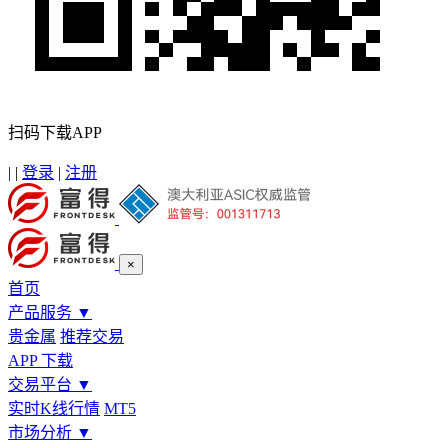
扫码下载APP
|
|
登录
|
注册
×
首页
产品服务
▼
贵金属
推荐交易
APP 下载
交易平台
▼
实时K线行情
MT5
市场分析
▼