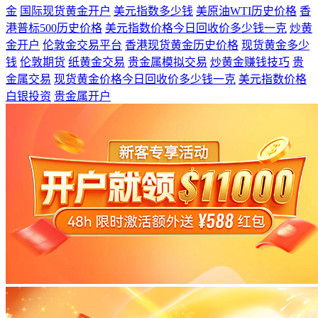
金
国际现货黄金开户
美元指数多少钱
美原油WTI历史价格
香
港普标500历史价格
美元指数价格今日回收价多少钱一克
炒黄
金开户
伦敦金交易平台
香港现货黄金历史价格
现货黄金多少
钱
伦敦期货
纸黄金交易
贵金属模拟交易
炒黄金赚钱技巧
贵
金属交易
现货黄金价格今日回收价多少钱一克
美元指数价格
白银投资
贵金属开户