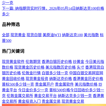
少一克
下一篇:
纳指期货实时行情，2026年05月14日纳斯达克100价格
多少
品种筛选
全部
现货黄金
现货白银
美原油WTI
纳斯达克100
美元指数
标
普500
热门关键词
现货黄金软件
伦敦期货
香港白银历史价格
炒黄金
今日美元指
数价格
现货黄金历史价格
美元指数历史价格
头寸
香港现货白
银历史价格
伦敦金行情
白银多少钱一克
中国白银交易网官网
黄金回收价格
现货黄金投资
纳斯达克价格
香港黄金历史价格
普标500多少钱一克
贵金属开户
贵金属软件
美元指数价格
炒
黄金平台
今日金价多少一克
普标500价格今日回收价多少钱一
克
伦敦金属交易所
黄金交易平台
纳斯达克多少钱一克
香港黄
金交易所
黄金投资入门
贵金属交易
现货黄金交易