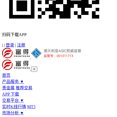
扫码下载APP
|
|
登录
|
注册
×
首页
产品服务
▼
贵金属
推荐交易
APP 下载
交易平台
▼
实时K线行情
MT5
市场分析
▼