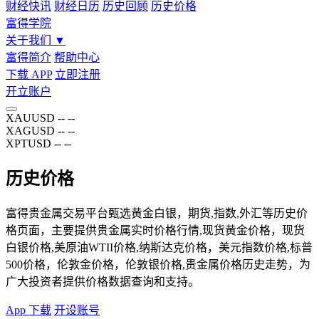
财经快讯
财经日历
历史回顾
历史价格
富得学院
关于我们
▼
富得简介
帮助中心
下载 APP
立即注册
开立账户
XAUUSD
--
--
XAGUSD
--
--
XPTUSD
--
--
历史价格
富得贵金属交易平台甄选黄金白银，期货,指数,外汇等历史价
格页面，主要提供贵金属实时价格行情,现货黄金价格，现货
白银价格,美原油WTII价格,纳斯达克价格，美元指数价格,标普
500价格，伦敦金价格，伦敦银价格,贵金属价格历史走势，为
广大投资者提供价格数据查询和支持。
App 下载
开设账号