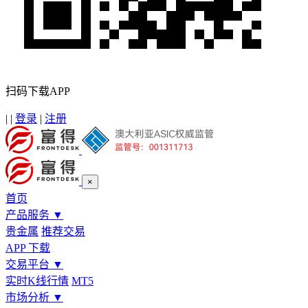
扫码下载APP
|
|
登录
|
注册
×
首页
产品服务
▼
贵金属
推荐交易
APP 下载
交易平台
▼
实时K线行情
MT5
市场分析
▼