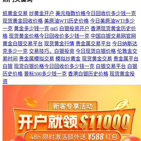
纸黄金交易
炒黄金开户
美元指数价格今日回收价多少钱一克
现货黄金回收价格
美原油WTI历史价格
今日美原油WTI多少
一克
黄金多少钱一克
mt5
白银投资开户
香港现货黄金历史价
格
现货黄金价格今日回收价多少钱一克
中国白银交易网官网
黄金白银交易平台
现货黄金行情
贵金属交易平台
今日纳斯达
克多少一克
交易技巧，白银投资
今日现货白银价格
伦敦金交
易时间
贵金属模拟交易
模拟炒黄金
现货黄金交易
贵金属平台
白银
现货白银价格今日回收价多少钱一克
白银交易平台
白银
历史价格
普标500多少钱一克
香港白银历史价格
现货黄金投
资