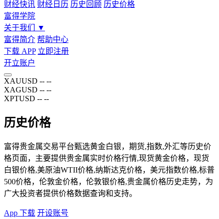
财经快讯
财经日历
历史回顾
历史价格
富得学院
关于我们
▼
富得简介
帮助中心
下载 APP
立即注册
开立账户
XAUUSD
--
--
XAGUSD
--
--
XPTUSD
--
--
历史价格
富得贵金属交易平台甄选黄金白银，期货,指数,外汇等历史价
格页面，主要提供贵金属实时价格行情,现货黄金价格，现货
白银价格,美原油WTII价格,纳斯达克价格，美元指数价格,标普
500价格，伦敦金价格，伦敦银价格,贵金属价格历史走势，为
广大投资者提供价格数据查询和支持。
App 下载
开设账号