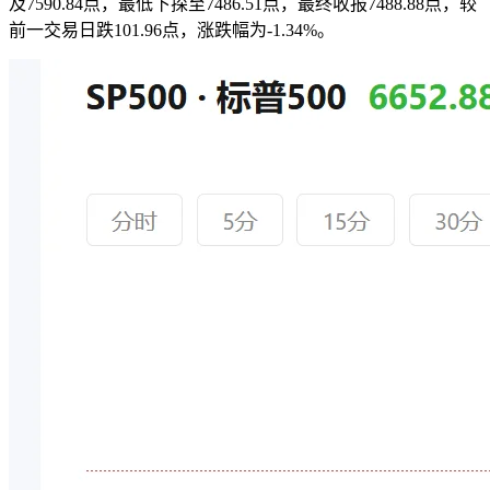
及7590.84点，最低下探至7486.51点，最终收报7488.88点，较
前一交易日跌101.96点，涨跌幅为-1.34%。