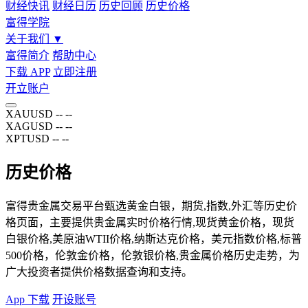
财经快讯
财经日历
历史回顾
历史价格
富得学院
关于我们
▼
富得简介
帮助中心
下载 APP
立即注册
开立账户
XAUUSD
--
--
XAGUSD
--
--
XPTUSD
--
--
历史价格
富得贵金属交易平台甄选黄金白银，期货,指数,外汇等历史价
格页面，主要提供贵金属实时价格行情,现货黄金价格，现货
白银价格,美原油WTII价格,纳斯达克价格，美元指数价格,标普
500价格，伦敦金价格，伦敦银价格,贵金属价格历史走势，为
广大投资者提供价格数据查询和支持。
App 下载
开设账号