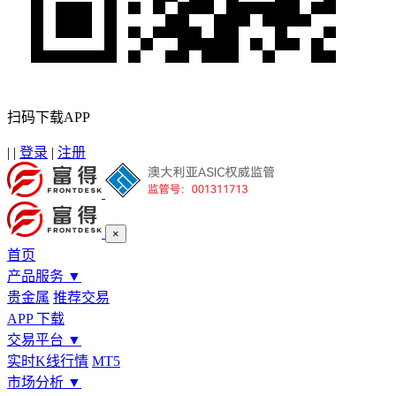
扫码下载APP
|
|
登录
|
注册
×
首页
产品服务
▼
贵金属
推荐交易
APP 下载
交易平台
▼
实时K线行情
MT5
市场分析
▼