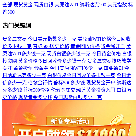
全部
现货黄金
现货白银
美原油WTI
纳斯达克100
美元指数
标
普500
热门关键词
贵金属交易
今日美元指数多少一克
美原油WTI价格今日回收
价多少钱一克
普标500历史价格
黄金回收价格
贵金属开户
美
原油WTI多少钱一克
现货白银多少钱一克
今日黄金价格
白银
投资网
黄金价格今日回收价多少钱一克
贵金属交易技巧教学
头寸
黄金投资
炒黄金
今日美原油WTI多少一克
重要通知
今
日纳斯达克多少一克
白银价格今日回收价多少钱一克
今日金
价多少一克
伦敦金行情
普标500多少钱
现货黄金开户
纳斯达
克多少钱
普标500价格
伦敦金属交易所
黄金投资入门
白银历
史价格
现货黄金多少钱
今日现货白银多少一克