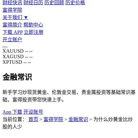
财经快讯
财经日历
历史回顾
历史价格
富得学院
关于我们
▼
富得简介
帮助中心
下载 APP
立即注册
开立账户
XAUUSD
--
--
XAGUSD
--
--
XPTUSD
--
--
金融常识
新手学习炒现货黄金、伦敦金交易、贵金属投资等基础常识基
础，富得投资带您快速上手。
App 下载
开设账号
当前位置：
首页
>
富得学院
>
金融常识
>
为什么炒黄金比炒
股的人少