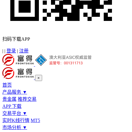
扫码下载APP
|
|
登录
|
注册
×
首页
产品服务
▼
贵金属
推荐交易
APP 下载
交易平台
▼
实时K线行情
MT5
市场分析
▼