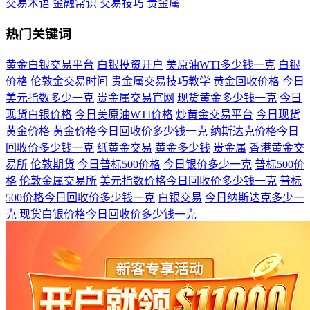
交易术语
金融常识
交易技巧
贵金属
热门关键词
黄金白银交易平台
白银投资开户
美原油WTI多少钱一克
白银
价格
伦敦金交易时间
贵金属交易技巧教学
黄金回收价格
今日
美元指数多少一克
贵金属交易官网
现货黄金多少钱一克
今日
现货白银价格
今日美原油WTI价格
炒黄金交易平台
今日现货
黄金价格
黄金价格今日回收价多少钱一克
纳斯达克价格今日
回收价多少钱一克
纸黄金交易
黄金多少钱
贵金属
香港黄金交
易所
伦敦期货
今日普标500价格
今日银价多少一克
普标500价
格
伦敦金属交易所
美元指数价格今日回收价多少钱一克
普标
500价格今日回收价多少钱一克
白银交易
今日纳斯达克多少一
克
现货白银价格今日回收价多少钱一克