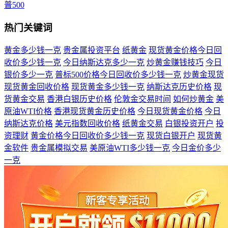
普500
热门关键词
黄金多少钱一克
贵金属投资平台
纸黄金
现货黄金价格今日回
收价多少钱一克
今日纳斯达克多少一克
炒黄金赚钱技巧
今日
银价多少一克
普标500价格今日回收价多少钱一克
炒黄金现货
现货黄金回收价格
现货黄金多少钱一克
纳斯达克历史价格
现
货黄金交易
香港白银历史价格
伦敦金交易时间
如何炒黄金
美
原油WTI价格
香港现货黄金历史价格
今日现货黄金价格
今日
纳斯达克价格
美元指数回收价格
纸黄金交易
白银投资开户
投
资理财
黄金价格今日回收价多少钱一克
现货白银开户
现货黄
金软件
贵金属模拟交易
美原油WTI多少钱一克
今日金价多少
一克