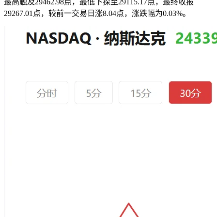
最高触及29462.98点，最低下探至29115.17点，最终收报
29267.01点，较前一交易日涨8.04点，涨跌幅为0.03%。