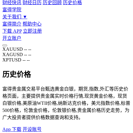
财经快讯
财经日历
历史回顾
历史价格
富得学院
关于我们
▼
富得简介
帮助中心
下载 APP
立即注册
开立账户
XAUUSD
--
--
XAGUSD
--
--
XPTUSD
--
--
历史价格
富得贵金属交易平台甄选黄金白银，期货,指数,外汇等历史价
格页面，主要提供贵金属实时价格行情,现货黄金价格，现货
白银价格,美原油WTII价格,纳斯达克价格，美元指数价格,标普
500价格，伦敦金价格，伦敦银价格,贵金属价格历史走势，为
广大投资者提供价格数据查询和支持。
App 下载
开设账号