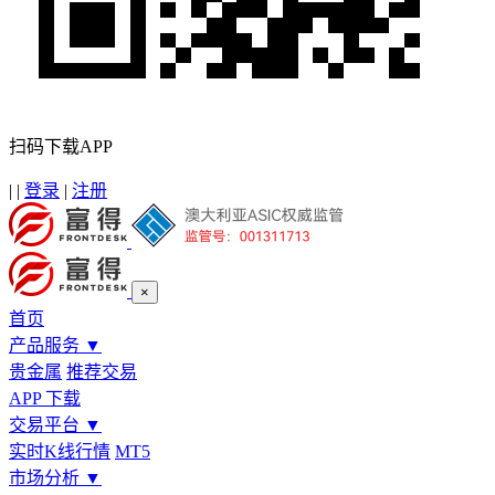
扫码下载APP
|
|
登录
|
注册
×
首页
产品服务
▼
贵金属
推荐交易
APP 下载
交易平台
▼
实时K线行情
MT5
市场分析
▼